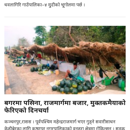
धवलागिरि गाउँपालिका–४ मुुदीको भूूगोलमा पर्छ ।
बगरमा पसिना, राजमार्गमा बजार, मुक्तकमैयाको
फेरिएको दिनचर्या
कञ्चनपुर,रासस । पूर्वपश्चिम महेन्द्रराजमार्ग भएर गुड्ने सवारीसाधन
केहीबेरका लागि कृष्णपुर नगरपालिकाको वनहरा क्षेत्रमा रोकिन्छन् । सडक