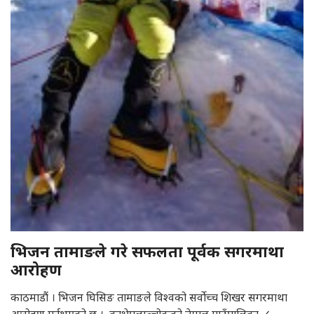
भिजन तामाङले गरे सफलता पूर्वक सगरमाथा
आरोहण
काठमाडौं । भिजन घिसिङ तामाङले विश्वको सर्वोच्च शिखर सगरमाथा