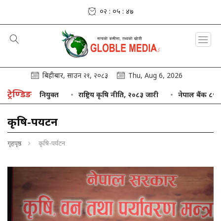
०२ : ०५ : ५०
बिहीबार, साउन २१, २०८३
Thu, Aug 6, 2026
ट्रेण्डिङ
ाष्ट्रिय कृषि नीति, २०८३ जारी
नेपाल बैंक ८५ अर्बको तीनमहिने निक्षेप सङ्कलन 
कृषि-पर्यटन
गृहपृष्ठ
कृषि-पर्यटन