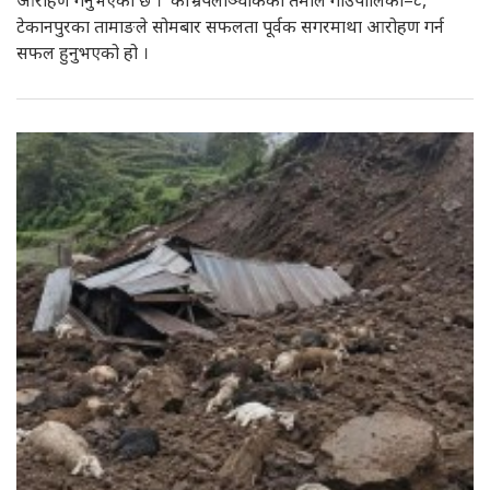
आरोहण गर्नुभएको छ । काभ्रेपलाञ्चोकको तेमाल गाउँपालिका–८,
टेकानपुरका तामाङले सोमबार सफलता पूर्वक सगरमाथा आरोहण गर्न
सफल हुनुभएको हो ।