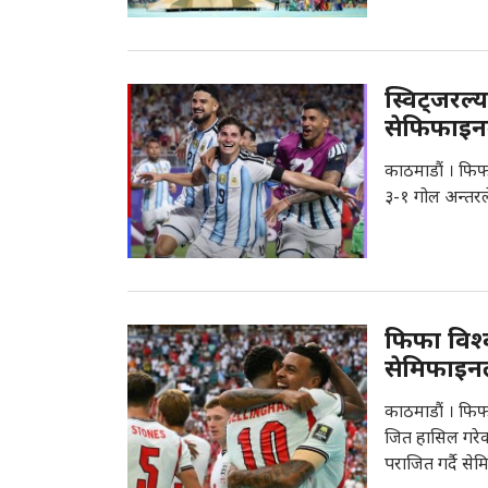
स्विट्जरल्
सेफिफाइनम
काठमाडौं । फिफ
३-१ गोल अन्तरले
फिफा विश्वक
सेमिफाइन
काठमाडौं । फिफा 
जित हासिल गरेको
पराजित गर्दै से