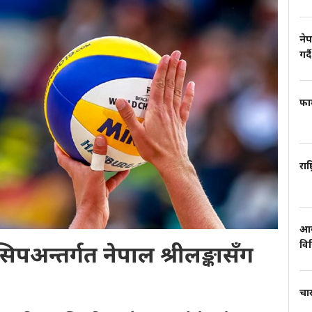
नेप
गर्दै
फार
राष
आज
वि
अन्तर्गत नेपाल श्रीलङ्कासँग
चार