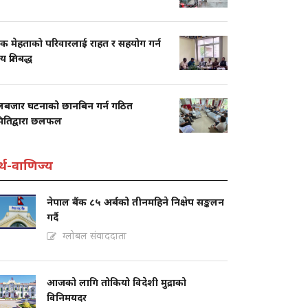
तक मेहताको परिवारलाई राहत र सहयोग गर्न
य प्रतिबद्ध
लबजार घटनाको छानबिन गर्न गठित
ितिद्वारा छलफल
्थ-वाणिज्य
नेपाल बैंक ८५ अर्बको तीनमहिने निक्षेप सङ्कलन
गर्दै
ग्लोबल संवाददाता
आजको लागि तोकियो विदेशी मुद्राको
विनिमयदर