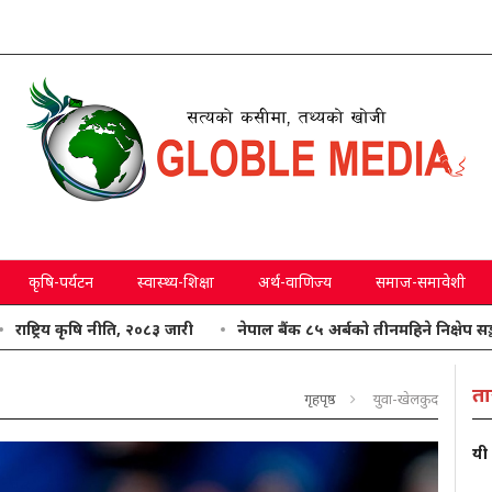
कृषि-पर्यटन
स्वास्थ्य-शिक्षा
अर्थ-वाणिज्य
समाज-समावेशी
 कृषि नीति, २०८३ जारी
नेपाल बैंक ८५ अर्बको तीनमहिने निक्षेप सङ्कलन गर्दै
ता
गृहपृष्ठ
युवा-खेलकुद
यी 