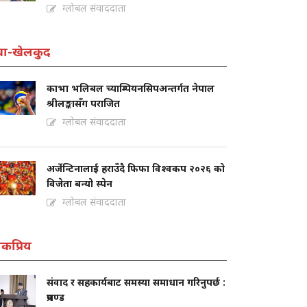
ग्लोबल संवाददाता
वा-खेलकुद
काभा भलिबल च्याम्पियनसिपअन्तर्गत नेपाल
श्रीलङ्कासँग पराजित
ग्लोबल संवाददाता
अर्जेन्टिनालाई हराउँदै फिफा विश्वकप २०२६ को
विजेता बन्यो स्पेन
ग्लोबल संवाददाता
कप्रिय
संवाद र सहकार्यबाट समस्या समाधान गरिनुपर्छ :
प्रचण्ड