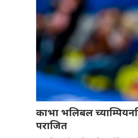
काभा भलिबल च्याम्पियनसिप
पराजित