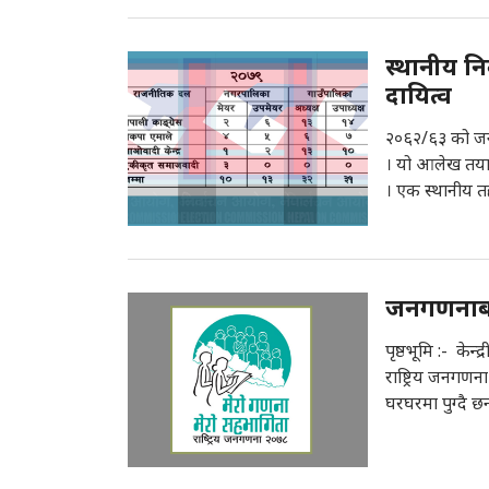
स्थानीय नि
दायित्व
२०६२/६३ को जनआ
। यो आलेख तया
। एक स्थानीय त
जनगणनाबारे
पृष्ठभूमि :- केन
राष्ट्रिय जनगणन
घरघरमा पुग्दै छ