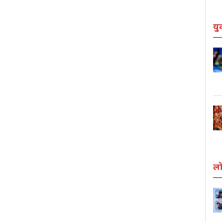
यु
लो