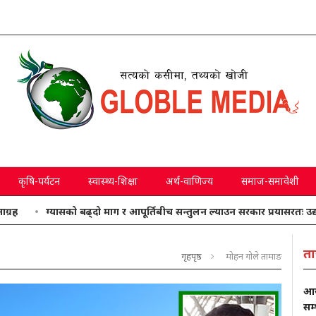
कृषि-पर्यटन
स्वास्थ्य-शिक्षा
अर्थ-वाणिज्य
समाज-समावेशी
ग्यासको बढ्दो माग र आपूर्तिबीच सन्तुलन ल्याउन सरकार प्रयासरतः उद्योगमन्त
ता
गृहपृष्ठ
मोहन गोले तामाङ
आज
सम