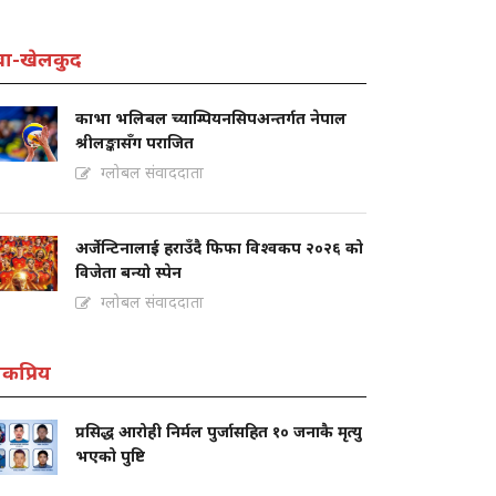
वा-खेलकुद
काभा भलिबल च्याम्पियनसिपअन्तर्गत नेपाल
श्रीलङ्कासँग पराजित
ग्लोबल संवाददाता
अर्जेन्टिनालाई हराउँदै फिफा विश्वकप २०२६ को
विजेता बन्यो स्पेन
ग्लोबल संवाददाता
कप्रिय
प्रसिद्ध आरोही निर्मल पुर्जासहित १० जनाकै मृत्यु
भएको पुष्टि