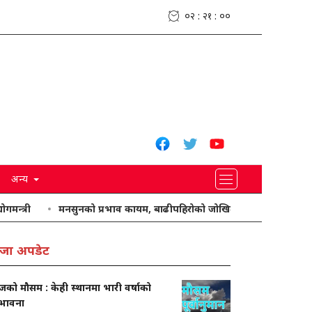
०२ : २१ : ०१
अन्य
्री
मनसुनको प्रभाव कायम, बाढीपहिरोको जोखिमबाट सतर्क रहन आग्रह
जा अपडेट
को मौसम : केही स्थानमा भारी वर्षाको
्भावना