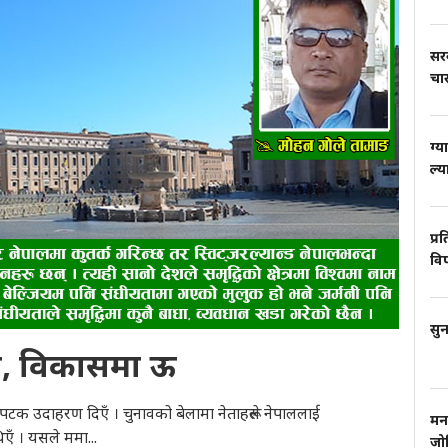
सर
चार
ग्य
ल्य
प्र
वि
सुन
हामी, विकासमा ऊ
टक उदाहरण दिएँ । चुनावको बेलामा नेताहरूले नेपाललाई
मन
िएँ । यसले ममा...
जो