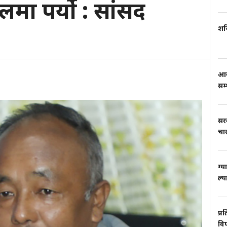
मा पर्यो : सांसद
शनि
आज
सम
सर
चार
ग्य
ल्य
प्र
वि