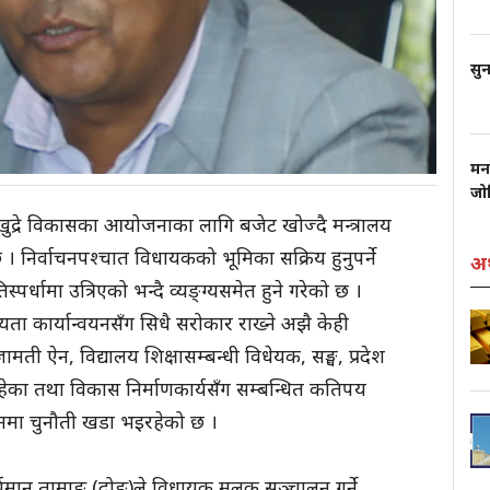
सुन
मन
जो
िधि खुद्रे विकासका आयोजनाका लागि बजेट खोज्दै मन्त्रालय
निर्वाचनपश्चात विधायकको भूमिका सक्रिय हुनुपर्ने
अर
िस्पर्धामा उत्रिएको भन्दै व्यङ्ग्यसमेत हुने गरेको छ ।
ता कार्यान्वयनसँग सिधै सरोकार राख्ने अझै केही
जामती ऐन, विद्यालय शिक्षासम्बन्धी विधेयक, सङ्घ, प्रदेश
ेका तथा विकास निर्माणकार्यसँग सम्बन्धित कतिपय
्वयनमा चुनौती खडा भइरहेको छ ।
ूर्यमान तामाङ (दोङ)ले विधायक मुलुक सञ्चालन गर्ने