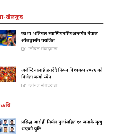
वा-खेलकुद
काभा भलिबल च्याम्पियनसिपअन्तर्गत नेपाल
श्रीलङ्कासँग पराजित
ग्लोबल संवाददाता
अर्जेन्टिनालाई हराउँदै फिफा विश्वकप २०२६ को
विजेता बन्यो स्पेन
ग्लोबल संवाददाता
कप्रिय
प्रसिद्ध आरोही निर्मल पुर्जासहित १० जनाकै मृत्यु
भएको पुष्टि