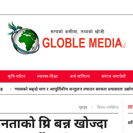
कृषि-पर्यटन
स्वास्थ्य-शिक्षा
अर्थ-वाणिज्य
समाज-समावेशी
यासको बढ्दो माग र आपूर्तिबीच सन्तुलन ल्याउन सरकार प्रयासरतः उद्योगमन्त्री
ता
गृहपृष्ठ
फिचर-व्यक्तित्व
ाको प्रिय बन्न खोज्दा
शनि