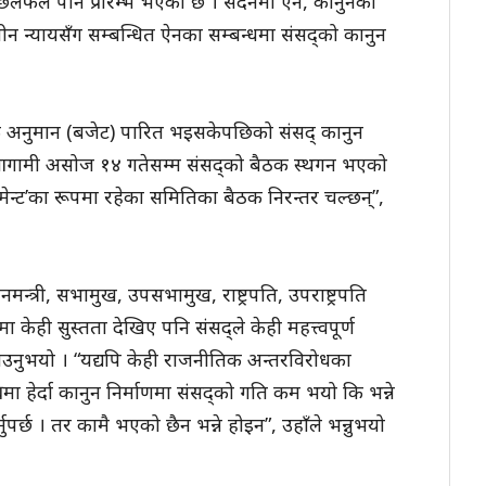
्धी छलफल पनि प्रारम्भ भएको छ । सदनमा ऐन, कानुनका
ीन न्यायसँग सम्बन्धित ऐनका सम्बन्धमा संसद्को कानुन
षिक अनुमान (बजेट) पारित भइसकेपछिको संसद् कानुन
 । “आगामी असोज १४ गतेसम्म संसद्को बैठक स्थगन भएको
मेन्ट’का रूपमा रहेका समितिका बैठक निरन्तर चल्छन्”,
मन्त्री, सभामुख, उपसभामुख, राष्ट्रपति, उपराष्ट्रपति
 केही सुस्तता देखिए पनि संसद्ले केही महत्त्वपूर्ण
ाउनुभयो । “यद्यपि केही राजनीतिक अन्तरविरोधका
हेर्दा कानुन निर्माणमा संसद्को गति कम भयो कि भन्ने
नुपर्छ । तर कामै भएको छैन भन्ने होइन”, उहाँले भन्नुभयो