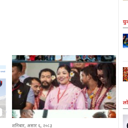
यु
लो
शनिबार, असार ६, २०८३