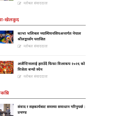
ग्लोबल संवाददाता
वा-खेलकुद
काभा भलिबल च्याम्पियनसिपअन्तर्गत नेपाल
श्रीलङ्कासँग पराजित
ग्लोबल संवाददाता
अर्जेन्टिनालाई हराउँदै फिफा विश्वकप २०२६ को
विजेता बन्यो स्पेन
ग्लोबल संवाददाता
कप्रिय
संवाद र सहकार्यबाट समस्या समाधान गरिनुपर्छ :
प्रचण्ड