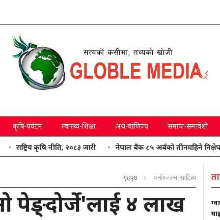
कृषि-पर्यटन
स्वास्थ्य-शिक्षा
अर्थ-वाणिज्य
समाज-समावेशी
ष्ट्रिय कृषि नीति, २०८३ जारी
नेपाल बैंक ८५ अर्बको तीनमहिने निक्षेप सङ्कलन ग
ता
गृहपृष्ठ
मनोरञ्जन-साहित्य
ओ पेङ्दोर्जे'लाई ४ लाख
ग्व
घाइ