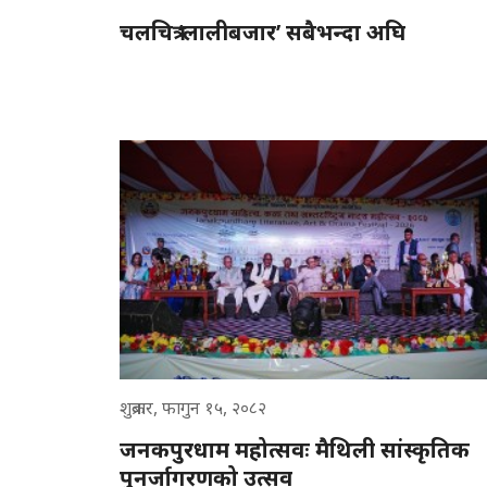
चलचित्र ‘लालीबजार’ सबैभन्दा अघि
शुक्रबार, फागुन १५, २०८२
जनकपुरधाम महोत्सवः मैथिली सांस्कृतिक
पुनर्जागरणको उत्सव