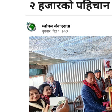
२ हजारको पहिचान पु
ग्लोबल संवाददाता
बुधबार, चैत ६, २०८१