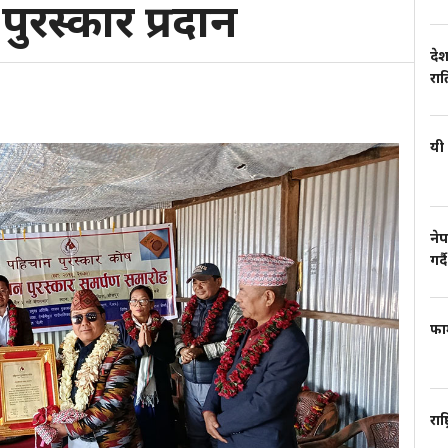
रस्कार प्रदान
देश
रा
यी 
नेप
गर्दै
फार
राष