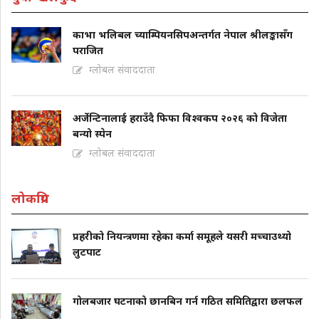
काभा भलिबल च्याम्पियनसिपअन्तर्गत नेपाल श्रीलङ्कासँग
पराजित
ग्लोबल संवाददाता
अर्जेन्टिनालाई हराउँदै फिफा विश्वकप २०२६ को विजेता
बन्यो स्पेन
ग्लोबल संवाददाता
लोकप्रिय
प्रहरीको नियन्त्रणमा रहेका कर्मा समूहले यसरी मच्चाउथ्यो
लुटपाट
गोलबजार घटनाको छानबिन गर्न गठित समितिद्वारा छलफल