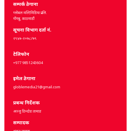
सम्पर्क ठेगाना
ग्लोबल मल्टिमिडिया प्रा.लि.
गोंगबु, काठमाडौं
सूचना विभाग दर्ता नं.
२९४७-२०७८/७९
टेलिफोन
+977 9851243604
इमेल ठेगाना
globlemedia21@gmail.com
प्रबन्ध निर्देशक
अञ्जु डिम्दोङ तामाङ
सम्पादक