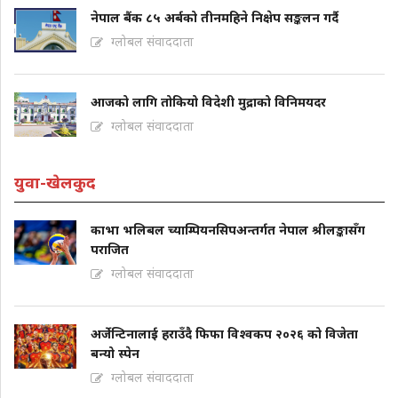
नेपाल बैंक ८५ अर्बको तीनमहिने निक्षेप सङ्कलन गर्दै
ग्लोबल संवाददाता
आजको लागि तोकियो विदेशी मुद्राको विनिमयदर
ग्लोबल संवाददाता
युवा-खेलकुद
काभा भलिबल च्याम्पियनसिपअन्तर्गत नेपाल श्रीलङ्कासँग
पराजित
ग्लोबल संवाददाता
अर्जेन्टिनालाई हराउँदै फिफा विश्वकप २०२६ को विजेता
बन्यो स्पेन
ग्लोबल संवाददाता