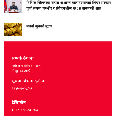
विभिन्न जिल्लामा उत्पन्न अशान्त वातावरणलाई लिएर सरकार
पूर्ण रूपमा गम्भीर र संवेदनशील छ : प्रधानमन्त्री शाह
बढ्यो सुनको मूल्य
सम्पर्क ठेगाना
ग्लोबल मल्टिमिडिया प्रा.लि.
गोंगबु, काठमाडौं
सूचना विभाग दर्ता नं.
२९४७-२०७८/७९
टेलिफोन
+977 9851243604