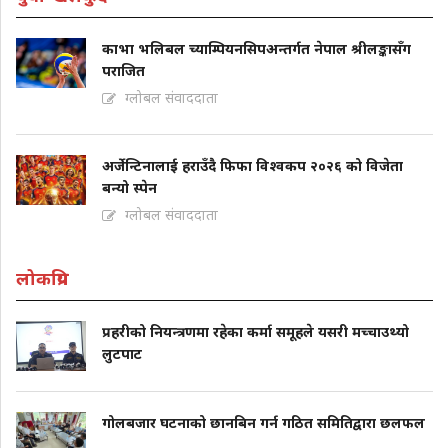
काभा भलिबल च्याम्पियनसिपअन्तर्गत नेपाल श्रीलङ्कासँग
पराजित
ग्लोबल संवाददाता
अर्जेन्टिनालाई हराउँदै फिफा विश्वकप २०२६ को विजेता
बन्यो स्पेन
ग्लोबल संवाददाता
लोकप्रिय
प्रहरीको नियन्त्रणमा रहेका कर्मा समूहले यसरी मच्चाउथ्यो
लुटपाट
गोलबजार घटनाको छानबिन गर्न गठित समितिद्वारा छलफल