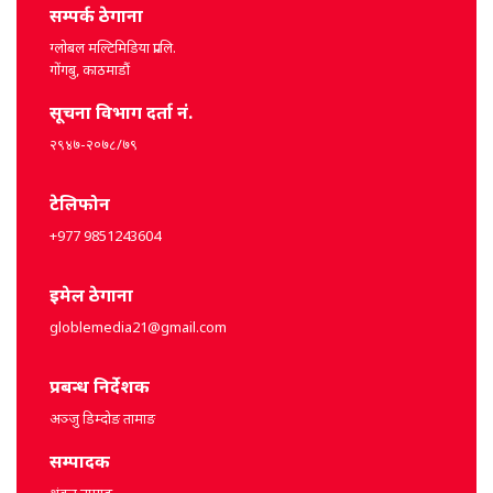
सम्पर्क ठेगाना
ग्लोबल मल्टिमिडिया प्रा.लि.
गोंगबु, काठमाडौं
सूचना विभाग दर्ता नं.
२९४७-२०७८/७९
टेलिफोन
+977 9851243604
इमेल ठेगाना
globlemedia21@gmail.com
प्रबन्ध निर्देशक
अञ्जु डिम्दोङ तामाङ
सम्पादक