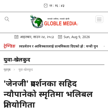
११ : १६ : ४४
आइतबार, साउन २४, २०८३
Sun, Aug 9, 2026
ट्रेण्डिङ
धान, नवप्रर्वतन र आविस्कारलाई प्राथमिकता दिएको हो : मन्त्री पुन
आज विश
युवा-खेलकुद
गृहपृष्ठ
युवा-खेलकुद
'जेनजी' प्रदर्शनका सहिद
न्यौपानेको स्मृतिमा भलिबल
प्रतियोगिता