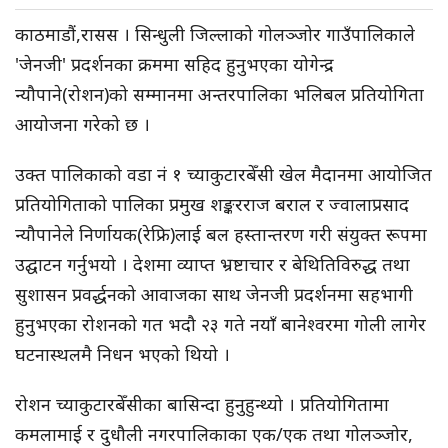
काठमाडौं,रासस । सिन्धुली जिल्लाको गोलञ्जोर गाउँपालिकाले
'जेनजी' प्रदर्शनका क्रममा सहिद हुनुभएका योगेन्द्र
न्यौपाने(रोशन)को सम्मानमा अन्तरपालिका भलिबल प्रतियोगिता
आयोजना गरेको छ ।
उक्त पालिकाको वडा नं १ च्याकुटारबेँसी खेल मैदानमा आयोजित
प्रतियोगिताको पालिका प्रमुख शङ्करराज बराल र ज्वालाप्रसाद
न्यौपानेले निर्णायक(रेफ्रि)लाई बल हस्तान्तरण गरी संयुक्त रूपमा
उद्घाटन गर्नुभयो । देशमा व्याप्त भ्रष्टाचार र बेथितिविरुद्ध तथा
सुशासन प्रवर्द्धनको आवाजका साथ जेनजी प्रदर्शनमा सहभागी
हुनुभएका रोशनको गत भदौ २३ गते नयाँ बानेश्वरमा गोली लागेर
घटनास्थलमै निधन भएको थियो ।
रोशन च्याकुटारबेँसीका बासिन्दा हुनुहुन्थ्यो । प्रतियोगितामा
कमलामाई र दुधौली नगरपालिकाका एक/एक तथा गोलञ्जोर,