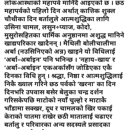
लोकआस्थाको महापर्व मानिँदै आइएको छ । छठ
महापर्वको पहिलो दिन अर्थात् कात्तिक शुक्ल
चौथीका दिन बर्तालुले आत्मशुद्धिका लागि
उसिना चामल, लसुन÷प्याज, कोदो,
मुसुरोसहितका धार्मिक अनुष्ठानमा अशुद्ध मानिने
खाद्यपरिकार खादैनन् । मैथिली बोलीचालीमा
अर्बा (नउसिनिएको अन्न) खाइने यो विधिलाई
‘अर्बा–अर्बाइन’ पनि भनिन्छ । ‘नहाय–खाय’ र
‘अर्बा–अर्बाइन’ एकअर्कासँग जोडिएका एकै
दिनका विधि हुन् । श्रद्धा, निष्ठा र आत्मशुद्धिलाई
निकै ख्याल गरिने छठ पर्वको ‘खरना’ का दिन
दिनभरि उपवास बसेर बेलुका चन्द्र दर्शन
गरिसकेपछि माटोको नयाँ चुल्हो र माटाकै
भाँडामा सक्खर, दूध र चामलको खिर पकाई
केराको पातमा राखेर छठी मातालाई चढाएर
बर्तालु र परिवारका अन्य सदस्यले प्रसादका