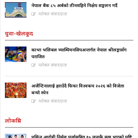
नेपाल बैंक ८५ अर्बको तीनमहिने निक्षेप सङ्कलन गर्दै
ग्लोबल संवाददाता
युवा-खेलकुद
काभा भलिबल च्याम्पियनसिपअन्तर्गत नेपाल श्रीलङ्कासँग
पराजित
ग्लोबल संवाददाता
अर्जेन्टिनालाई हराउँदै फिफा विश्वकप २०२६ को विजेता
बन्यो स्पेन
ग्लोबल संवाददाता
लोकप्रिय
प्रसिद्ध आरोही निर्मल पुर्जासहित १० जनाकै मृत्यु भएको पुष्टि