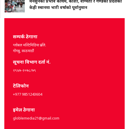
मनसुनको प्रभाव कायम, कोशी, वाग्मती र गण्डकी प्रदेशका
केही स्थानमा भारी वर्षाको पूर्वानुमान
सम्पर्क ठेगाना
ग्लोबल मल्टिमिडिया प्रा.लि.
गोंगबु, काठमाडौं
सूचना विभाग दर्ता नं.
२९४७-२०७८/७९
टेलिफोन
+977 9851243604
इमेल ठेगाना
globlemedia21@gmail.com