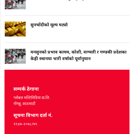
सुनचाँदीको मूल्य घट्यो
मनसुनको प्रभाव कायम, कोशी, वाग्मती र गण्डकी प्रदेशका
केही स्थानमा भारी वर्षाको पूर्वानुमान
सम्पर्क ठेगाना
ग्लोबल मल्टिमिडिया प्रा.लि.
गोंगबु, काठमाडौं
सूचना विभाग दर्ता नं.
२९४७-२०७८/७९