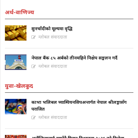
अर्थ-वाणिज्य
सुनचाँदीको मूल्यमा वृद्धि
ग्लोबल संवाददाता
नेपाल बैंक ८५ अर्बको तीनमहिने निक्षेप सङ्कलन गर्दै
ग्लोबल संवाददाता
युवा-खेलकुद
काभा भलिबल च्याम्पियनसिपअन्तर्गत नेपाल श्रीलङ्कासँग
पराजित
ग्लोबल संवाददाता