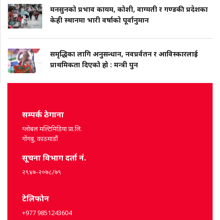
मनसुनको प्रभाव कायम, कोशी, वाग्मती र गण्डकी प्रदेशका
केही स्थानमा भारी वर्षाको पूर्वानुमान
समृद्धिका लागि अनुसन्धान, नवप्रर्वतन र आविस्कारलाई
प्राथमिकता दिएको हो : मन्त्री पुन
सम्पर्क ठेगाना
ग्लोबल मल्टिमिडिया प्रा.लि.
गोंगबु, काठमाडौं
सूचना विभाग दर्ता नं.
२९४७-२०७८/७९
टेलिफोन
+977 9851243604