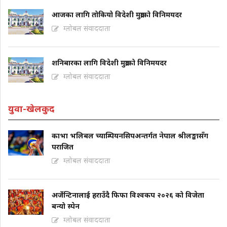
आजका लागि तोकियो विदेशी मुद्राको विनिमयदर
ग्लोबल संवाददाता
शनिबारका लागि विदेशी मुद्राको विनिमयदर
ग्लोबल संवाददाता
युवा-खेलकुद
काभा भलिबल च्याम्पियनसिपअन्तर्गत नेपाल श्रीलङ्कासँग
पराजित
ग्लोबल संवाददाता
अर्जेन्टिनालाई हराउँदै फिफा विश्वकप २०२६ को विजेता
बन्यो स्पेन
ग्लोबल संवाददाता