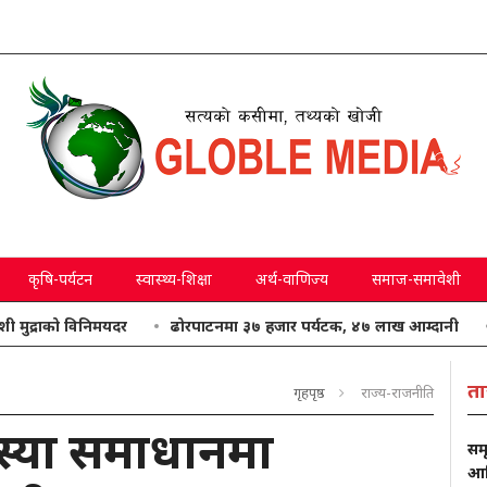
कृषि-पर्यटन
स्वास्थ्य-शिक्षा
अर्थ-वाणिज्य
समाज-समावेशी
ो विनिमयदर
ढोरपाटनमा ३७ हजार पर्यटक, ४७ लाख आम्दानी
आजको म
ता
गृहपृष्ठ
राज्य-राजनीति
स्या समाधानमा
समृ
आवि