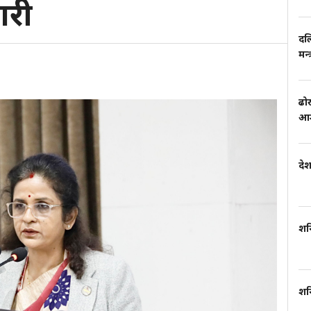
ारी
दल
मन्
ढो
आम
दे
शन
शन