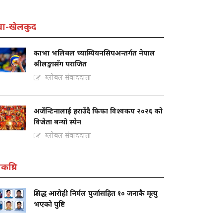
वा-खेलकुद
काभा भलिबल च्याम्पियनसिपअन्तर्गत नेपाल
श्रीलङ्कासँग पराजित
ग्लोबल संवाददाता
अर्जेन्टिनालाई हराउँदै फिफा विश्वकप २०२६ को
विजेता बन्यो स्पेन
ग्लोबल संवाददाता
कप्रिय
प्रसिद्ध आरोही निर्मल पुर्जासहित १० जनाकै मृत्यु
भएको पुष्टि