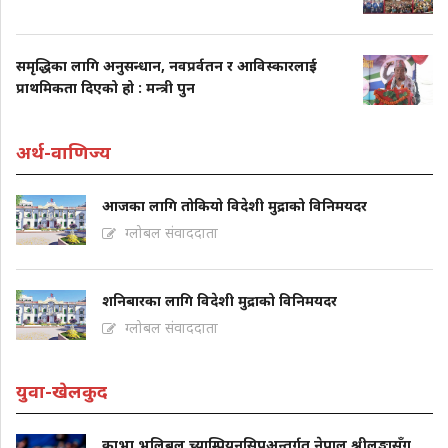
समृद्धिका लागि अनुसन्धान, नवप्रर्वतन र आविस्कारलाई
प्राथमिकता दिएको हो : मन्त्री पुन
अर्थ-वाणिज्य
आजका लागि तोकियो विदेशी मुद्राको विनिमयदर
ग्लोबल संवाददाता
शनिबारका लागि विदेशी मुद्राको विनिमयदर
ग्लोबल संवाददाता
युवा-खेलकुद
काभा भलिबल च्याम्पियनसिपअन्तर्गत नेपाल श्रीलङ्कासँग