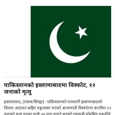
पाकिस्तानको इस्लामाबादमा विस्फोट, १२
जनाको मृत्यु
इस्लामावाद, (रासस/सिन्ह्वा) : पाकिस्तानको राजधानी इस्लामाबादको
जिल्ला अदालत बाहिर मङ्गलबार भएको आत्मघाती विस्फोटमा कम्तीमा १२
जनाको मृत्यु हुनुका साथै २७ जना घाइते भएको गृहमन्त्री मोहसिन नकवीले